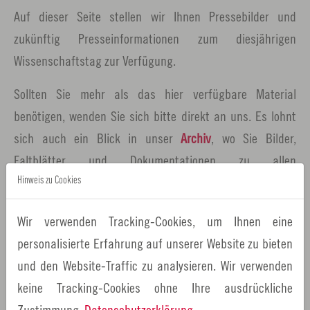
Auf dieser Seite stellen wir Ihnen Pressebilder und
zukünftig Presseinformationen zum diesjährigen
Wissenschaftstag zur Verfügung.
Sollten Sie mehr als das hier verfügbare Material
benötigen, wenden Sie sich bitte direkt an uns. Es lohnt
sich auch ein Blick in unser
Archiv
, wo Sie Bilder,
Faltblätter und Dokumentationen zu allen
Wissenschaftstagen seit 2007 finden.
Hinweis zu Cookies
Wir sind auch gerne bei der Vermittlung von
Wir verwenden Tracking-Cookies, um Ihnen eine
Interviewpartnern behilflich.
personalisierte Erfahrung auf unserer Website zu bieten
und den Website-Traffic zu analysieren. Wir verwenden
Pressekontakt:
keine Tracking-Cookies ohne Ihre ausdrückliche
Nadine Ballenberger
Zustimmung.
Datenschutzerklärung