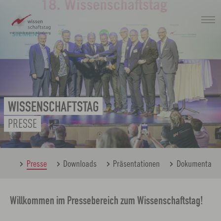
Zum
Hauptinhalt
springen
WISSENSCHAFTSTAG
PRESSE
ahrt
Presse
Downloads
Präsentationen
Dokumentatio
Willkommen im Pressebereich zum Wissenschaftstag!